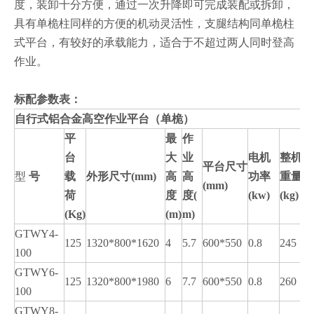
度，装卸十分方便，通过一次升降即可完成装配或拆卸，
具有单桅柱同样的方便的机动灵活性，支腿结构同单桅柱
式平台，有较好的承载能力，适合于不超过两人同时登高
作业。
标配参数表：
自行式铝合金高空作业平台（单桅）
平
最
作
台
大
业
电机
整机
平台尺寸
型
号
载
外形尺寸
(mm)
高
高
功率
重量
(mm)
荷
度
度
(
(kw)
(kg)
(Kg)
(m)
m)
GTWY4-
125
1320*800*1620
4
5.7
600*550
0.8
245
100
GTWY6-
125
1320*800*1980
6
7.7
600*550
0.8
260
100
GTWY8-