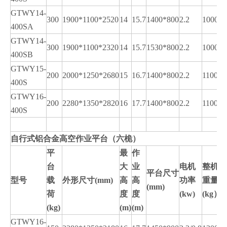
GTWY14-
300
1900*1100*2520
14
15.7
1400*800
2.2
1000
400SA
GTWY14-
300
1900*1100*2320
14
15.7
1530*800
2.2
1000
400SB
GTWY15-
200
2000*1250*2680
15
16.7
1400*800
2.2
1100
400S
GTWY16-
200
2280*1350*2820
16
17.7
1400*800
2.2
1100
400S
自行式铝合金高空作业平台（六桅）
平
最
作
台
大
业
电机
整机
平台尺寸
型号
载
外形尺寸
(mm)
高
高
功率
重量
(mm)
荷
度
度
(kw)
(kg）
(kg)
(m)
(m)
GTWY16-