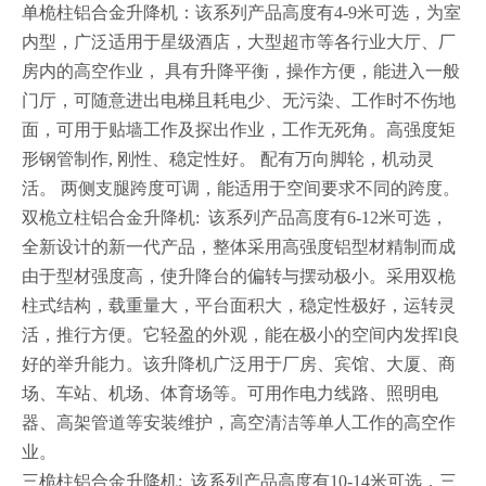
单桅柱铝合金升降机：该系列产品高度有4-9米可选，为室
内型，广泛适用于星级酒店，大型超市等各行业大厅、厂
房内的高空作业， 具有升降平衡，操作方便，能进入一般
门厅，可随意进出电梯且耗电少、无污染、工作时不伤地
面，可用于贴墙工作及探出作业，工作无死角。高强度矩
形钢管制作, 刚性、稳定性好。 配有万向脚轮，机动灵
活。 两侧支腿跨度可调，能适用于空间要求不同的跨度。
双桅立柱铝合金升降机: 该系列产品高度有6-12米可选，
全新设计的新一代产品，整体采用高强度铝型材精制而成
由于型材强度高，使升降台的偏转与摆动极小。采用双桅
柱式结构，载重量大，平台面积大，稳定性极好，运转灵
活，推行方便。它轻盈的外观，能在极小的空间内发挥l良
好的举升能力。该升降机广泛用于厂房、宾馆、大厦、商
场、车站、机场、体育场等。可用作电力线路、照明电
器、高架管道等安装维护，高空清洁等单人工作的高空作
业。
三桅柱铝合金升降机: 该系列产品高度有10-14米可选，三